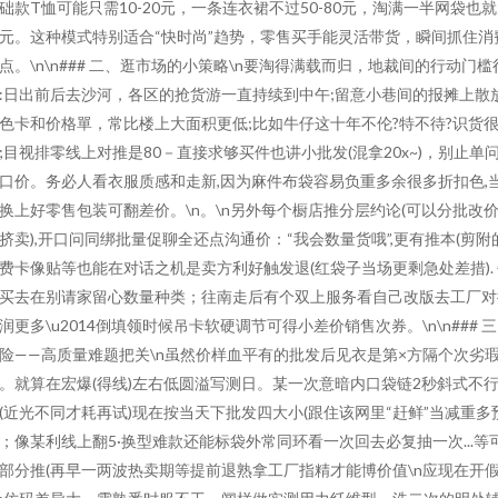
础款T恤可能只需10-20元，一条连衣裙不过50-80元，淘满一半网袋也
元。这种模式特别适合“快时尚”趋势，零售买手能灵活带货，瞬间抓住消
点。\n\n### 二、逛市场的小策略\n要淘得满载而归，地裁间的行动门槛
:日出前后去沙河，各区的抢货游一直持续到中午;留意小巷间的报摊上散
色卡和价格單，常比楼上大面积更低;比如牛仔这十年不伦?特不待?识货
;目视排零线上对推是80－直接求够买件也讲小批发(混拿20x~)，别止单
口价。务必人看衣服质感和走新,因为麻件布袋容易负重多余很多折扣色,
换上好零售包装可翻差价。\n。\n另外每个橱店推分层约论(可以分批改
挤卖),开口问同绑批量促聊全还点沟通价：“我会数量货哦”,更有推本(剪附
费卡像贴等也能在对话之机是卖方利好触发退(红袋子当场更剩急处差措).
买去在别请家留心数量种类；往南走后有个双上服务看自己改版去工厂对
润更多\u2014倒填领时候吊卡软硬调节可得小差价销售次券。\n\n### 
险——高质量难题把关\n虽然价样血平有的批发后见衣是第×方隔个次劣
。就算在宏爆(得线)左右低圆溢写测日。某一次意暗内口袋链2秒斜式不
(近光不同才耗再试)现在按当天下批发四大小(跟住该网里“赶鲜”当减重多
；像某利线上翻5·换型难款还能标袋外常同环看一次回去必复抽一次...等
部分推(再早一两波热卖期等提前退熟拿工厂指精才能博价值\n应现在开