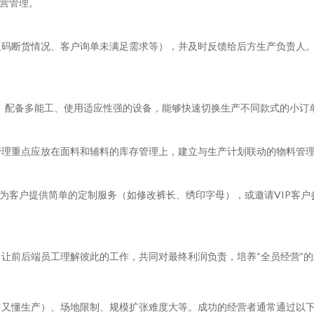
经营管理。
码断货情况、客户询单未满足需求等），并及时反馈给后方生产负责人。
活”。配备多能工、使用适应性强的设备，能够快速切换生产不同款式的小
管理重点应放在面料和辅料的库存管理上，建立与生产计划联动的物料管
以为客户提供简单的定制服务（如修改裤长、绣印字母），或邀请VIP客
让前后端员工理解彼此的工作，共同对最终利润负责，培养“全员经营”
售又懂生产）、场地限制、规模扩张难度大等。成功的经营者通常通过以