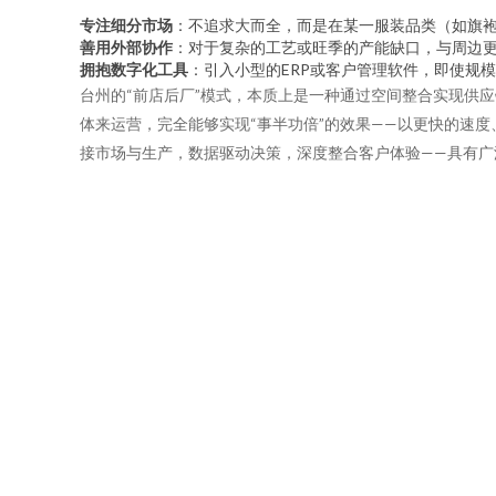
专注细分市场
：不追求大而全，而是在某一服装品类（如旗
善用外部协作
：对于复杂的工艺或旺季的产能缺口，与周边
拥抱数字化工具
：引入小型的ERP或客户管理软件，即使规
台州的“前店后厂”模式，本质上是一种通过空间整合实现供
体来运营，完全能够实现“事半功倍”的效果——以更快的速
接市场与生产，数据驱动决策，深度整合客户体验——具有广