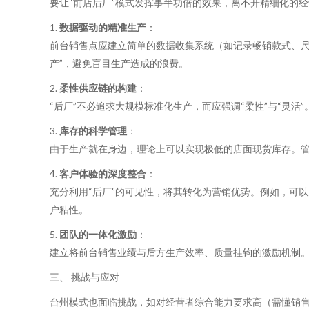
要让“前店后厂”模式发挥事半功倍的效果，离不开精细化的
1.
数据驱动的精准生产
：
前台销售点应建立简单的数据收集系统（如记录畅销款式、尺
产”，避免盲目生产造成的浪费。
2.
柔性供应链的构建
：
“后厂”不必追求大规模标准化生产，而应强调“柔性”与“灵
3.
库存的科学管理
：
由于生产就在身边，理论上可以实现极低的店面现货库存。
4.
客户体验的深度整合
：
充分利用“后厂”的可见性，将其转化为营销优势。例如，可
户粘性。
5.
团队的一体化激励
：
建立将前台销售业绩与后方生产效率、质量挂钩的激励机制。
三、 挑战与应对
台州模式也面临挑战，如对经营者综合能力要求高（需懂销